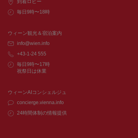
場
到着ロビー
所：
営
毎日9時〜18時
業
時
間：
ウィーン観光＆宿泊案内
E
info@wien.info
メ
電
+43-1-24 555
ー
話
ル：
営
毎日9時〜17時
番
業
祝祭日は休業
号：
時
間：
ウィーンAIコンシェルジュ
concierge.vienna.info
24時間体制の情報提供