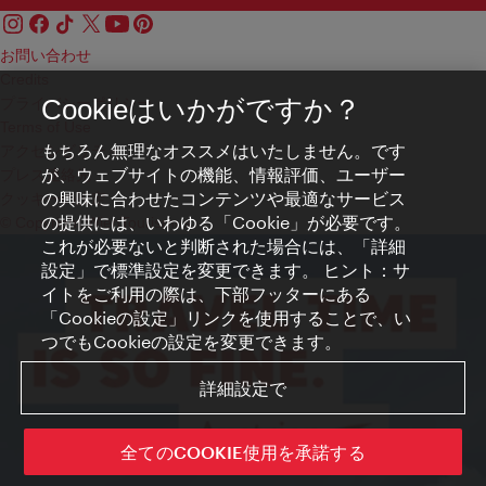
お問い合わせ
Credits
プライバシーポリシー
Cookieはいかがですか？
Terms of Use
もちろん無理なオススメはいたしません。です
アクセシビリティ
が、ウェブサイトの機能、情報評価、ユーザー
プレス連絡先
の興味に合わせたコンテンツや最適なサービス
クッキーの設定
の提供には、いわゆる「Cookie」が必要です。
© Copyright WienTourismus
これが必要ないと判断された場合には、「詳細
設定」で標準設定を変更できます。 ヒント：サ
イトをご利用の際は、下部フッターにある
「Cookieの設定」リンクを使用することで、い
つでもCookieの設定を変更できます。
詳細設定で
全てのCOOKIE使用を承諾する