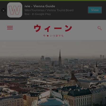
ivie - Vienna Guide
View
WienTourismus / Vienna Tourist Board
free - In Google Play
メ
検
ニ
索
ュ
メ
こ
す
ー
る
ニ
の
の
ュ
ペ
表
ー
ー
示・
非
へ
ジ
表
の
示
ト
ッ
プ
へ