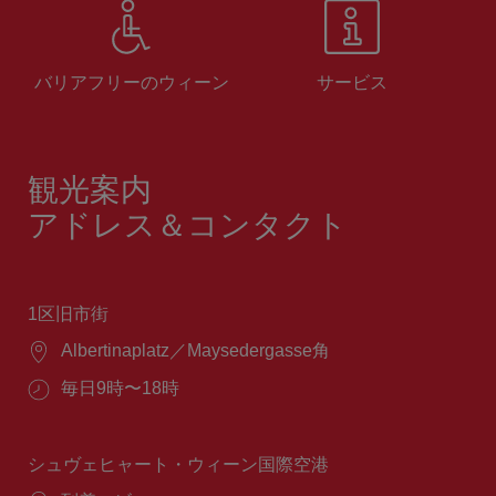
バリアフリーのウィーン
サービス
観光案内
アドレス＆コンタクト
1区旧市街
場
Albertinaplatz／Maysedergasse角
所：
営
毎日9時〜18時
業
時
間：
シュヴェヒャート・ウィーン国際空港