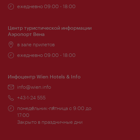
Часы
ежедневно 09:00 - 18:00
работы:
Центр туристической информации
Аэропорт Вена
Расположение:
в зале прилетов
Часы
ежедневно 09:00 - 18:00
работы:
Инфоцентр Wien Hotels & Info
Эл.
info@wien.info
почта:
Телефон:
+43-1-24 555
Часы
понеде́льник-пя́тница с 9:00 до
работы:
17:00
Закрыто в праздничные дни