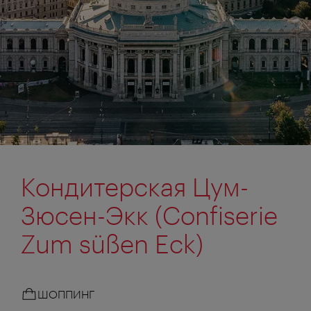
Кондитерская Цум-
Зюсен-Экк (Confiserie
Zum süßen Eck)
ШОППИНГ