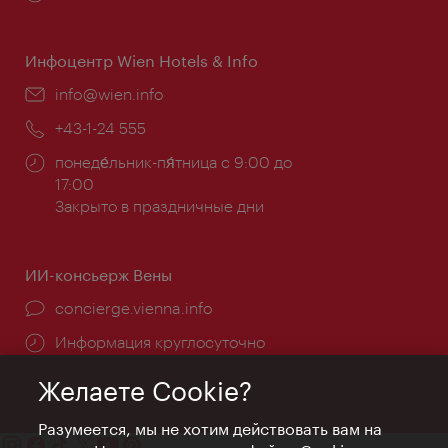
работы:
Инфоцентр Wien Hotels & Info
Эл.
info@wien.info
почта:
Телефон:
+43-1-24 555
Часы
понеде́льник-пя́тница с 9:00 до
работы:
17:00
Закрыто в праздничные дни
ИИ-консьерж Вены
concierge.vienna.info
Информация круглосуточно
Желаете Cookie?
Разумеется, мы не хотим действовать вам на