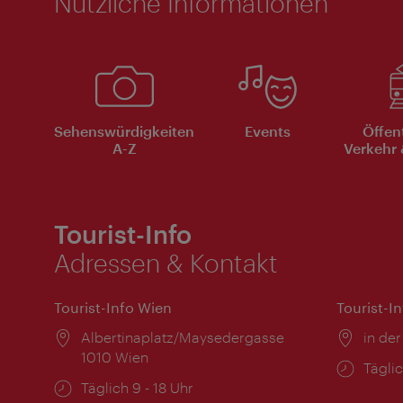
Nützliche Informationen
Sehenswürdigkeiten
Events
Öffen
A-Z
Verkehr 
Tourist-Info
Adressen & Kontakt
Tourist-Info Wien
Tourist-I
Ort:
Albertinaplatz/Maysedergasse
Ort:
in der
1010 Wien
Öffnu
Täglic
Öffnungszeiten:
Täglich 9 - 18 Uhr