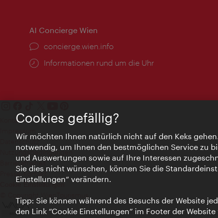
AI Concierge Wien
Ort:
concierge.wien.info
Öffnungszeiten:
Informationen rund um die Uhr
Cookies gefällig?
Kontakt
Impressum
Wir möchten Ihnen natürlich nicht auf den Keks gehen
Datenschutz
notwendig, um Ihnen den bestmöglichen Service zu bi
Nutzungsbedingungen
und Auswertungen sowie auf Ihre Interessen zugeschni
Barrierefreiheit
Sie dies nicht wünschen, können Sie die Standardeinst
Presse-Kontakt
Einstellungen“ verändern.
Cookie Einstellungen
© Copyright WienTourismus
Tipp: Sie können während des Besuchs der Website jede
den Link “Cookie Einstellungen” im Footer der Website