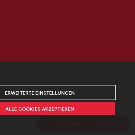
ERWEITERTE EINSTELLUNGEN
ALLE COOKIES AKZEPTIEREN
ivie - Die offizielle City Guide App
Schlie