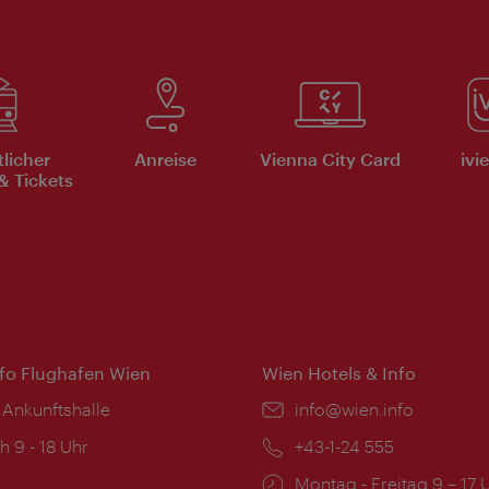
tlicher
Anreise
Vienna City Card
ivi
& Tickets
nfo Flughafen Wien
Wien Hotels & Info
 Ankunftshalle
Email:
info@wien.info
ngszeiten:
h 9 - 18 Uhr
Telefon:
+43-1-24 555
Öffnungszeiten:
Montag - Freitag 9 – 17 