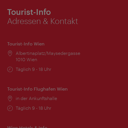
Tourist-Info
Adressen & Kontakt
Tourist-Info Wien
Ort:
Albertinaplatz/Maysedergasse
1010 Wien
Öffnungszeiten:
Täglich 9 - 18 Uhr
Tourist-Info Flughafen Wien
Ort:
in der Ankunftshalle
Öffnungszeiten:
Täglich 9 - 18 Uhr
Wien Hotels & Info