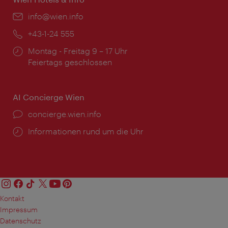
Email:
info@wien.info
Telefon:
+43-1-24 555
Öffnungszeiten:
Montag - Freitag 9 – 17 Uhr
Feiertags geschlossen
AI Concierge Wien
Ort:
concierge.wien.info
Öffnungszeiten:
Informationen rund um die Uhr
Kontakt
Impressum
Datenschutz