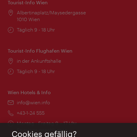
Tourist-Info Wien
Ort:
Albertinaplatz/Maysedergasse
1010 Wien
Öffnungszeiten:
Täglich 9 - 18 Uhr
Tourist-Info Flughafen Wien
Ort:
in der Ankunftshalle
Öffnungszeiten:
Täglich 9 - 18 Uhr
Wien Hotels & Info
Email:
info@wien.info
Telefon:
+43-1-24 555
Öffnungszeiten:
Montag - Freitag 9 – 17 Uhr
Feiertags geschlossen
Cookies gefällig?