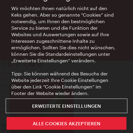
Wir möchten Ihnen natürlich nicht auf den
AI Concierge Wien
Keks gehen. Aber so genannte “Cookies” sind
notwendig, um Ihnen den bestmöglichen
Ort:
concierge.wien.info
Service zu bieten und die Funktion der
Öffnungszeiten:
Informationen rund um die Uhr
Websites und Auswertungen sowie auf Ihre
Interessen zugeschnittene Inhalte zu
ermöglichen. Sollten Sie dies nicht wünschen,
können Sie die Standardeinstellungen unter
„Erweiterte Einstellungen“ verändern.
Kontakt
Tipp: Sie können während des Besuchs der
Impressum
Website jederzeit Ihre Cookie Einstellungen
Schließen
Datenschutz
über den Link “Cookie Einstellungen” im
VIENNA BITES
Nutzungsbedingungen
Footer der Website wieder ändern.
Barrierefreiheit
Presse-Kontakt
ERWEITERTE EINSTELLUNGEN
Cookie Einstellungen
© Copyright WienTourismus
ALLE COOKIES AKZEPTIEREN