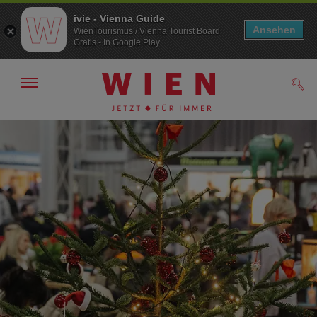
ivie - Vienna Guide
Ansehen
WienTourismus / Vienna Tourist Board
Gratis - In Google Play
Navigation
Such
anzeigen/
ausblenden
Zur
Zum
Navigation
Inhalt