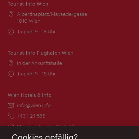
Tourist-Info Wien
Ort:
Albertinaplatz/Maysedergasse
1010 Wien
Öffnungszeiten:
Täglich 9 - 18 Uhr
Tourist-Info Flughafen Wien
Ort:
in der Ankunftshalle
Öffnungszeiten:
Täglich 9 - 18 Uhr
Wien Hotels & Info
Email:
info@wien.info
Telefon:
+43-1-24 555
Öffnungszeiten:
Montag - Freitag 9 – 17 Uhr
Feiertags geschlossen
Cookies gefällig?