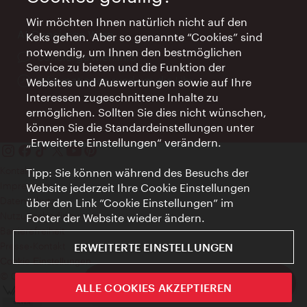
Wir möchten Ihnen natürlich nicht auf den
AI Concierge Wien
Keks gehen. Aber so genannte “Cookies” sind
notwendig, um Ihnen den bestmöglichen
Ort:
concierge.wien.info
Service zu bieten und die Funktion der
Öffnungszeiten:
Informationen rund um die Uhr
Websites und Auswertungen sowie auf Ihre
Interessen zugeschnittene Inhalte zu
ermöglichen. Sollten Sie dies nicht wünschen,
können Sie die Standardeinstellungen unter
„Erweiterte Einstellungen“ verändern.
Kontakt
Tipp: Sie können während des Besuchs der
Impressum
Website jederzeit Ihre Cookie Einstellungen
Datenschutz
über den Link “Cookie Einstellungen” im
Nutzungsbedingungen
Footer der Website wieder ändern.
Barrierefreiheit
Presse-Kontakt
ERWEITERTE EINSTELLUNGEN
Cookie Einstellungen
© Copyright WienTourismus
ivie - Die offizielle City Guide App
ALLE COOKIES AKZEPTIEREN
Schlie