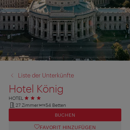
Zurück
Liste der Unterkünfte
zu:
Hotel König
HOTEL
3 Sterne
27 Zimmer
54 Betten
BUCHEN
FAVORIT HINZUFÜGEN