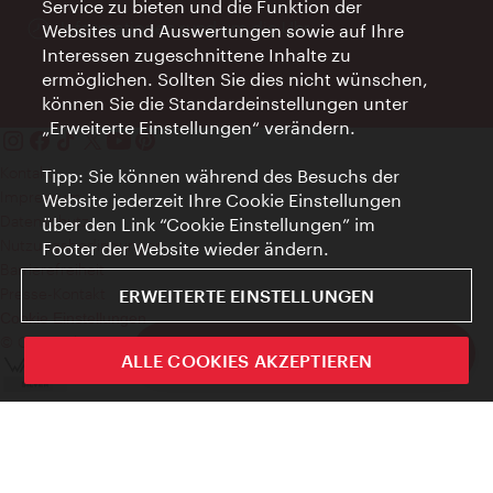
Service zu bieten und die Funktion der
Öffnungszeiten:
Informationen rund um die Uhr
Websites und Auswertungen sowie auf Ihre
Interessen zugeschnittene Inhalte zu
ermöglichen. Sollten Sie dies nicht wünschen,
können Sie die Standardeinstellungen unter
„Erweiterte Einstellungen“ verändern.
Kontakt
Tipp: Sie können während des Besuchs der
Impressum
Website jederzeit Ihre Cookie Einstellungen
Datenschutz
über den Link “Cookie Einstellungen” im
Nutzungsbedingungen
Footer der Website wieder ändern.
Barrierefreiheit
Presse-Kontakt
ERWEITERTE EINSTELLUNGEN
Cookie Einstellungen
© Copyright WienTourismus
ivie - Die offizielle City Guide App
ALLE COOKIES AKZEPTIEREN
Schlie