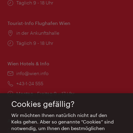
Öffnungszeiten:
Täglich 9 - 18 Uhr
Tourist-Info Flughafen Wien
Ort:
in der Ankunftshalle
Öffnungszeiten:
Täglich 9 - 18 Uhr
Wien Hotels & Info
Email:
info@wien.info
Telefon:
+43-1-24 555
Öffnungszeiten:
Montag - Freitag 9 – 17 Uhr
Feiertags geschlossen
Cookies gefällig?
Wir möchten Ihnen natürlich nicht auf den
AI Concierge Wien
Keks gehen. Aber so genannte “Cookies” sind
notwendig, um Ihnen den bestmöglichen
Ort:
concierge.wien.info