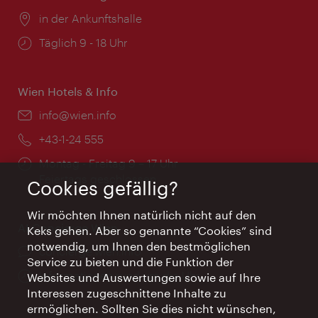
Ort:
in der Ankunftshalle
Öffnungszeiten:
Täglich 9 - 18 Uhr
Wien Hotels & Info
Email:
info@wien.info
Telefon:
+43-1-24 555
Öffnungszeiten:
Montag - Freitag 9 – 17 Uhr
Feiertags geschlossen
Cookies gefällig?
Wir möchten Ihnen natürlich nicht auf den
AI Concierge Wien
Keks gehen. Aber so genannte “Cookies” sind
notwendig, um Ihnen den bestmöglichen
Ort:
concierge.wien.info
Service zu bieten und die Funktion der
Öffnungszeiten:
Informationen rund um die Uhr
Websites und Auswertungen sowie auf Ihre
Interessen zugeschnittene Inhalte zu
ermöglichen. Sollten Sie dies nicht wünschen,