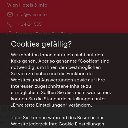
Wien Hotels & Info
Email:
info@wien.info
Telefon:
+43-1-24 555
Öffnungszeiten:
Montag - Freitag 9 – 17 Uhr
Feiertags geschlossen
Cookies gefällig?
Wir möchten Ihnen natürlich nicht auf den
AI Concierge Wien
Keks gehen. Aber so genannte “Cookies” sind
notwendig, um Ihnen den bestmöglichen
Ort:
concierge.wien.info
Service zu bieten und die Funktion der
Öffnungszeiten:
Informationen rund um die Uhr
Websites und Auswertungen sowie auf Ihre
Interessen zugeschnittene Inhalte zu
ermöglichen. Sollten Sie dies nicht wünschen,
können Sie die Standardeinstellungen unter
„Erweiterte Einstellungen“ verändern.
Kontakt
Tipp: Sie können während des Besuchs der
Impressum
Website jederzeit Ihre Cookie Einstellungen