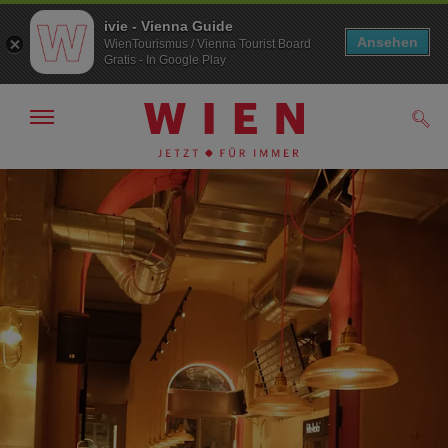
ivie - Vienna Guide
Ansehen
WienTourismus / Vienna Tourist Board
Gratis - In Google Play
Navigation
Such
anzeigen/
ausblenden
Zur
Zum
Navigation
Inhalt