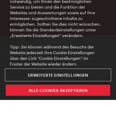
notwendig, um Ihnen den bestmöglichen
Ort:
concierge.wien.info
Service zu bieten und die Funktion der
Öffnungszeiten:
Informationen rund um die Uhr
Websites und Auswertungen sowie auf Ihre
Interessen zugeschnittene Inhalte zu
ermöglichen. Sollten Sie dies nicht wünschen,
können Sie die Standardeinstellungen unter
„Erweiterte Einstellungen“ verändern.
Kontakt
Tipp: Sie können während des Besuchs der
Impressum
Website jederzeit Ihre Cookie Einstellungen
Datenschutz
über den Link “Cookie Einstellungen” im
Nutzungsbedingungen
Footer der Website wieder ändern.
Barrierefreiheit
Presse-Kontakt
ERWEITERTE EINSTELLUNGEN
Cookie Einstellungen
© Copyright WienTourismus
ivie - Die offizielle City Guide App
ALLE COOKIES AKZEPTIEREN
Schlie