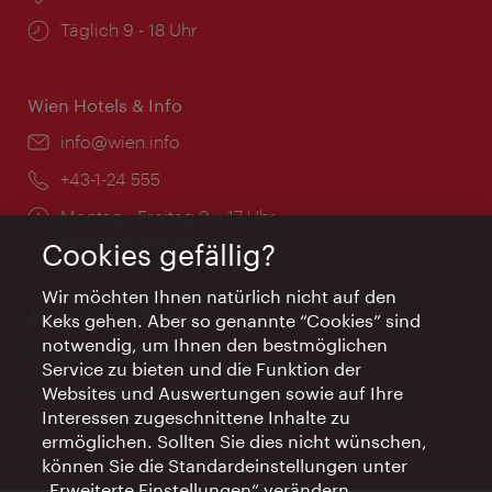
Öffnungszeiten:
Täglich 9 - 18 Uhr
Wien Hotels & Info
Email:
info@wien.info
Telefon:
+43-1-24 555
Öffnungszeiten:
Montag - Freitag 9 – 17 Uhr
Feiertags geschlossen
Cookies gefällig?
Wir möchten Ihnen natürlich nicht auf den
AI Concierge Wien
Keks gehen. Aber so genannte “Cookies” sind
notwendig, um Ihnen den bestmöglichen
Ort:
concierge.wien.info
Service zu bieten und die Funktion der
Öffnungszeiten:
Informationen rund um die Uhr
Websites und Auswertungen sowie auf Ihre
Interessen zugeschnittene Inhalte zu
ermöglichen. Sollten Sie dies nicht wünschen,
können Sie die Standardeinstellungen unter
„Erweiterte Einstellungen“ verändern.