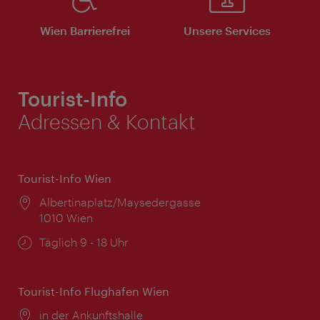
Wien Barrierefrei
Unsere Services
Tourist-Info
Adressen & Kontakt
Tourist-Info Wien
Ort:
Albertinaplatz/Maysedergasse
1010 Wien
Öffnungszeiten:
Täglich 9 - 18 Uhr
Tourist-Info Flughafen Wien
Ort:
in der Ankunftshalle