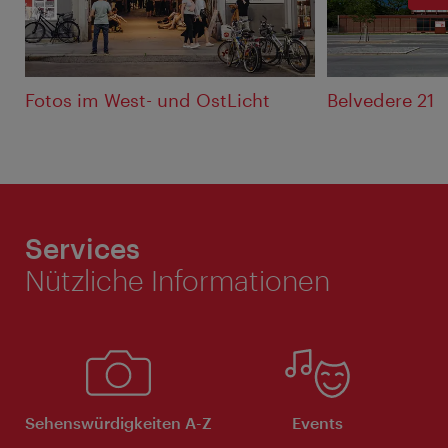
Fotos im West- und OstLicht
Belvedere 21
Services
Nützliche Informationen
Sehenswürdigkeiten A-Z
Events