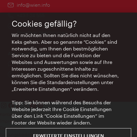
Email:
info@wien.info
Telefon:
+43-1-24 555
Cookies gefällig?
Öffnungszeiten:
Montag - Freitag 9 – 17 Uhr
Feiertags geschlossen
Wir möchten Ihnen natürlich nicht auf den
Keks gehen. Aber so genannte “Cookies” sind
notwendig, um Ihnen den bestmöglichen
AI Concierge Wien
Service zu bieten und die Funktion der
Websites und Auswertungen sowie auf Ihre
Ort:
concierge.wien.info
Interessen zugeschnittene Inhalte zu
Öffnungszeiten:
Informationen rund um die Uhr
ermöglichen. Sollten Sie dies nicht wünschen,
können Sie die Standardeinstellungen unter
„Erweiterte Einstellungen“ verändern.
Tipp: Sie können während des Besuchs der
Website jederzeit Ihre Cookie Einstellungen
Kontakt
über den Link “Cookie Einstellungen” im
Impressum
Footer der Website wieder ändern.
Datenschutz
Nutzungsbedingungen
ERWEITERTE EINSTELLUNGEN