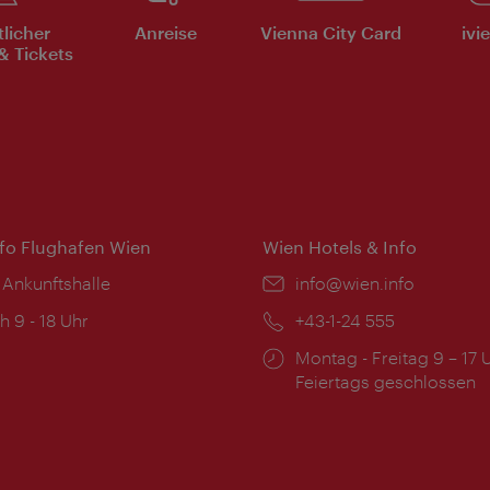
tlicher
Anreise
Vienna City Card
ivi
& Tickets
nfo Flughafen Wien
Wien Hotels & Info
 Ankunftshalle
Email:
info@wien.info
ngszeiten:
h 9 - 18 Uhr
Telefon:
+43-1-24 555
Öffnungszeiten:
Montag - Freitag 9 – 17 
Feiertags geschlossen