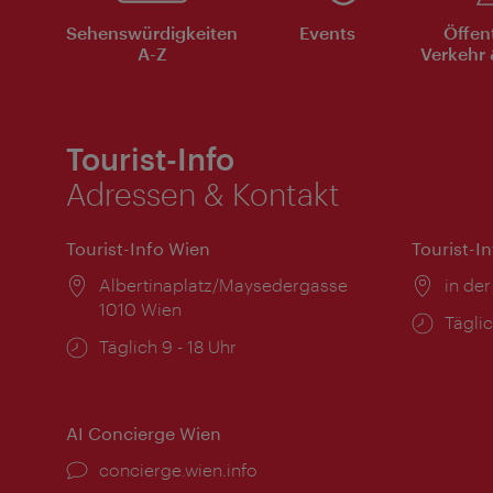
Sehenswürdigkeiten
Events
Öffen
A-Z
Verkehr 
Tourist-Info
Adressen & Kontakt
Tourist-Info Wien
Tourist-I
Ort:
Albertinaplatz/Maysedergasse
Ort:
in der
1010 Wien
Öffnu
Täglic
Öffnungszeiten:
Täglich 9 - 18 Uhr
AI Concierge Wien
Ort:
concierge.wien.info