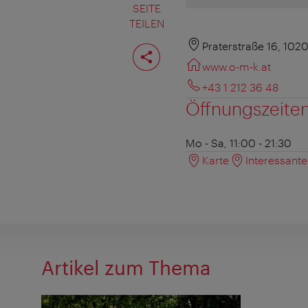
SEITE
TEILEN
Seite
Praterstraße 16, 102
teilen
www.o-m-k.at
+43 1 212 36 48
Öffnungszeite
Mo - Sa, 11:00 - 21:30
Karte
Interessant
Artikel zum Thema