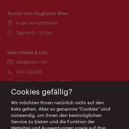
Tourist-Info Flughafen Wien
Ort:
in der Ankunftshalle
Öffnungszeiten:
Täglich 9 - 18 Uhr
Wien Hotels & Info
Email:
info@wien.info
Telefon:
+43-1-24 555
Öffnungszeiten:
Montag - Freitag 9 – 17 Uhr
Feiertags geschlossen
Cookies gefällig?
Wir möchten Ihnen natürlich nicht auf den
AI Concierge Wien
Keks gehen. Aber so genannte “Cookies” sind
notwendig, um Ihnen den bestmöglichen
Ort:
concierge.wien.info
Service zu bieten und die Funktion der
Öffnungszeiten:
Informationen rund um die Uhr
Websites und Auswertungen sowie auf Ihre