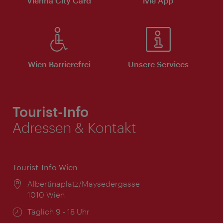
Vienna City Card
ivie App
Wien Barrierefrei
Unsere Services
Tourist-Info
Adressen & Kontakt
Tourist-Info Wien
Ort:
Albertinaplatz/Maysedergasse
1010 Wien
Öffnungszeiten:
Täglich 9 - 18 Uhr