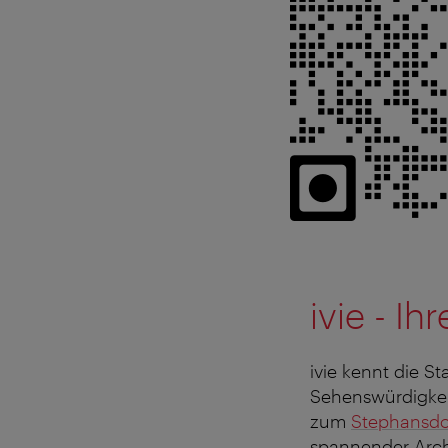
ivie - I
ivie kennt die S
Sehenswürdigke
zum
Stephansd
spannender Archi