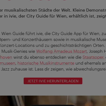
der musikalischsten Städte der Welt. Kleine Demonstr
r in ivie, der City Guide für Wien, erhältlich ist, zeig
 Wien Guide führt ivie, die City Guide App für Wien, z
pern- und Konzerthäusern sowie in musikalische Muse
onzert-Locations und zu geschichtsträchtigen Orten.
Musik-Genies wie
Wolfang Amadeus Mozart
, Joseph
thoven
wirst du ebenso entdecken wie die
Staatsoper,
gmuseen
,
historische Musikinstrumente
und ehemals an
Jazz zuhause ist. Lass dir zeigen, wie abwechslungsrei
JETZT IVIE HERUNTERLADEN