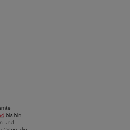
ühmte
ad
bis hin
en und
n Orten, die