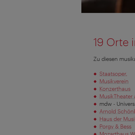
19 Orte 
Zu diesen musika
Staatsoper,
Musikverein
Konzerthaus
MusikTheater 
mdw - Universi
Arnold Schön
Haus der Musi
Porgy & Bess
Mozarthaus W