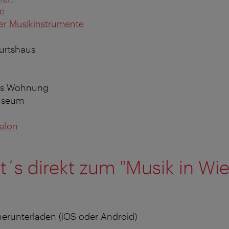
e
er Musikinstrumente
urtshaus
ss Wohnung
useum
alon
t´s direkt zum "Musik in Wi
s herunterladen (iOS oder Android)