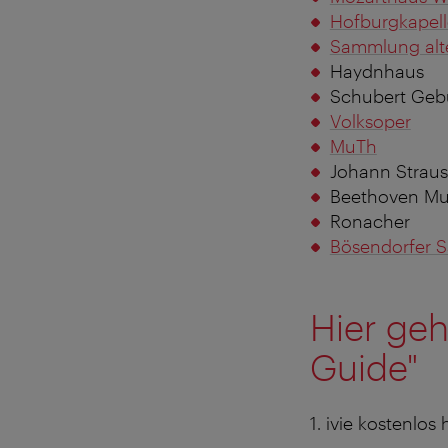
Hofburgkapell
Sammlung alt
Haydnhaus
Schubert Geb
Volksoper
MuTh
Johann Strau
Beethoven M
Ronacher
Bösendorfer S
Hier geh
Guide"
1. ivie kostenlo