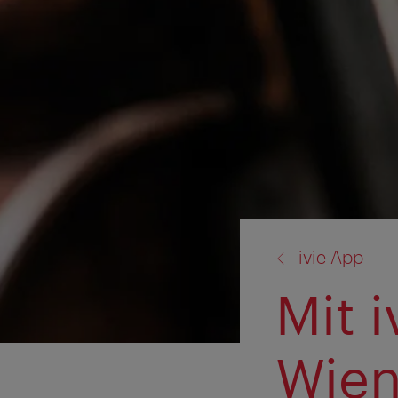
Zurück
ivie App
zu:
Mit 
Wien