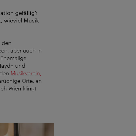
ation gefällig?
t, wieviel Musik
u den
en, aber auch in
 Ehemalige
 Haydn und
den
Musikverein,
rüchige Orte, an
ch Wien klingt.