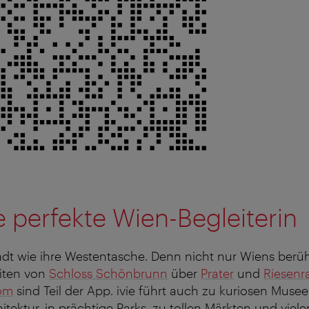
hre perfekte Wien-Begleiterin
tadt wie ihre Westentasche. Denn nicht nur Wiens ber
iten von
Schloss Schönbrunn
über
Prater
und
Riesenr
om
sind Teil der App. ivie führt auch zu kuriosen Muse
tektur, in prächtige Parks, zu tollen Märkten und viele