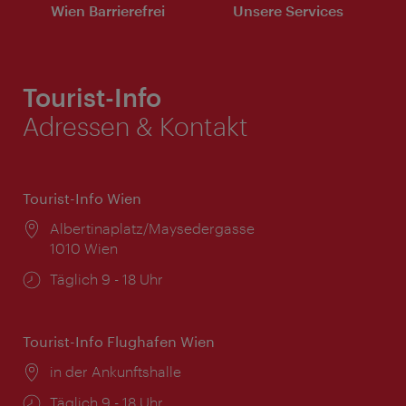
Wien Barrierefrei
Unsere Services
Tourist-Info
Adressen & Kontakt
Tourist-Info Wien
Ort:
Albertinaplatz/Maysedergasse
1010 Wien
Öffnungszeiten:
Täglich 9 - 18 Uhr
Tourist-Info Flughafen Wien
Ort:
in der Ankunftshalle
Öffnungszeiten:
Täglich 9 - 18 Uhr