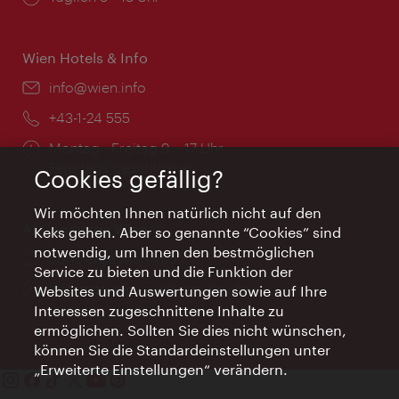
Wien Hotels & Info
Email:
info@wien.info
Telefon:
+43-1-24 555
Öffnungszeiten:
Montag - Freitag 9 – 17 Uhr
Feiertags geschlossen
Cookies gefällig?
Wir möchten Ihnen natürlich nicht auf den
AI Concierge Wien
Keks gehen. Aber so genannte “Cookies” sind
notwendig, um Ihnen den bestmöglichen
Ort:
concierge.wien.info
Service zu bieten und die Funktion der
Öffnungszeiten:
Informationen rund um die Uhr
Websites und Auswertungen sowie auf Ihre
Interessen zugeschnittene Inhalte zu
ermöglichen. Sollten Sie dies nicht wünschen,
können Sie die Standardeinstellungen unter
„Erweiterte Einstellungen“ verändern.