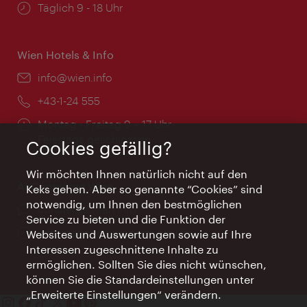
Öffnungszeiten:
Täglich 9 - 18 Uhr
Wien Hotels & Info
Email:
info@wien.info
Telefon:
+43-1-24 555
Öffnungszeiten:
Montag - Freitag 9 – 17 Uhr
Feiertags geschlossen
Cookies gefällig?
Wir möchten Ihnen natürlich nicht auf den
AI Concierge Wien
Keks gehen. Aber so genannte “Cookies” sind
notwendig, um Ihnen den bestmöglichen
Ort:
concierge.wien.info
Service zu bieten und die Funktion der
Öffnungszeiten:
Informationen rund um die Uhr
Websites und Auswertungen sowie auf Ihre
Interessen zugeschnittene Inhalte zu
ermöglichen. Sollten Sie dies nicht wünschen,
können Sie die Standardeinstellungen unter
„Erweiterte Einstellungen“ verändern.