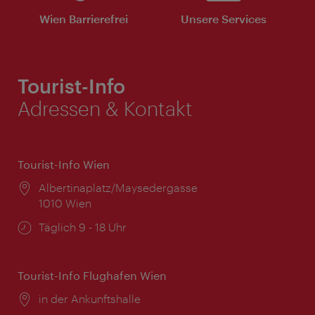
Wien Barrierefrei
Unsere Services
Tourist-Info
Adressen & Kontakt
Tourist-Info Wien
Ort:
Albertinaplatz/Maysedergasse
1010 Wien
Öffnungszeiten:
Täglich 9 - 18 Uhr
Tourist-Info Flughafen Wien
Ort:
in der Ankunftshalle