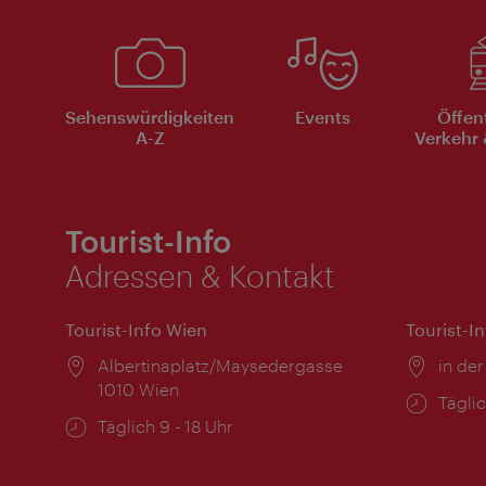
Sehenswürdigkeiten
Events
Öffen
A-Z
Verkehr 
Tourist-Info
Adressen & Kontakt
Tourist-Info Wien
Tourist-I
Ort:
Albertinaplatz/Maysedergasse
Ort:
in der
1010 Wien
Öffnu
Täglic
Öffnungszeiten:
Täglich 9 - 18 Uhr