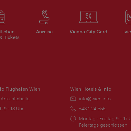
tlicher
Anreise
Vienna City Card
ivi
& Tickets
nfo Flughafen Wien
Wien Hotels & Info
 Ankunftshalle
Email:
info@wien.info
ngszeiten:
h 9 - 18 Uhr
Telefon:
+43-1-24 555
Öffnungszeiten:
Montag - Freitag 9 – 17 
Feiertags geschlossen