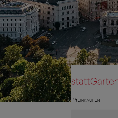
stattGarte
EINKAUFEN