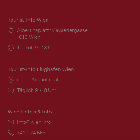
Tourist-Info Wien
Ort:
Albertinaplatz/Maysedergasse
1010 Wien
Öffnungszeiten:
Täglich 9 - 18 Uhr
Tourist-Info Flughafen Wien
Ort:
in der Ankunftshalle
Öffnungszeiten:
Täglich 9 - 18 Uhr
Wien Hotels & Info
Email:
info@wien.info
Telefon:
+43-1-24 555