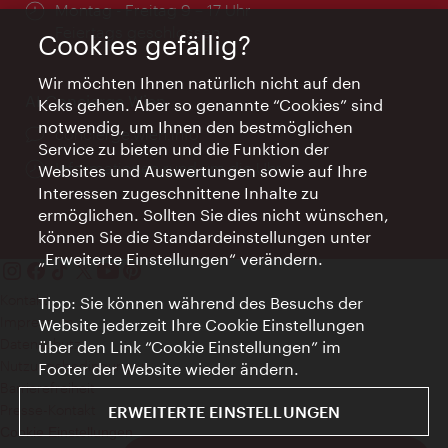
Öffnungszeiten:
Montag - Freitag 9 – 17 Uhr
Feiertags geschlossen
Cookies gefällig?
Wir möchten Ihnen natürlich nicht auf den
AI Concierge Wien
Keks gehen. Aber so genannte “Cookies” sind
notwendig, um Ihnen den bestmöglichen
Ort:
concierge.wien.info
Service zu bieten und die Funktion der
Öffnungszeiten:
Informationen rund um die Uhr
Websites und Auswertungen sowie auf Ihre
Interessen zugeschnittene Inhalte zu
ermöglichen. Sollten Sie dies nicht wünschen,
können Sie die Standardeinstellungen unter
„Erweiterte Einstellungen“ verändern.
Kontakt
Tipp: Sie können während des Besuchs der
Impressum
Website jederzeit Ihre Cookie Einstellungen
Datenschutz
über den Link “Cookie Einstellungen” im
Nutzungsbedingungen
Footer der Website wieder ändern.
Barrierefreiheit
Presse-Kontakt
ERWEITERTE EINSTELLUNGEN
Cookie Einstellungen