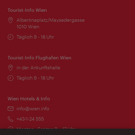
Tourist-Info Wien
Ort:
Albertinaplatz/Maysedergasse
1010 Wien
Öffnungszeiten:
Täglich 9 - 18 Uhr
Tourist-Info Flughafen Wien
Ort:
in der Ankunftshalle
Öffnungszeiten:
Täglich 9 - 18 Uhr
Wien Hotels & Info
Email:
info@wien.info
Telefon:
+43-1-24 555
Öffnungszeiten:
Montag - Freitag 9 – 17 Uhr