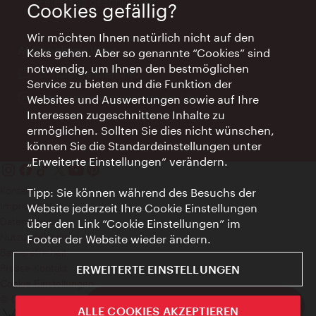
Feiertags geschlossen
Cookies gefällig?
Wir möchten Ihnen natürlich nicht auf den
AI Concierge Wien
Keks gehen. Aber so genannte “Cookies” sind
notwendig, um Ihnen den bestmöglichen
Ort:
concierge.wien.info
Service zu bieten und die Funktion der
Öffnungszeiten:
Informationen rund um die Uhr
Websites und Auswertungen sowie auf Ihre
Interessen zugeschnittene Inhalte zu
ermöglichen. Sollten Sie dies nicht wünschen,
können Sie die Standardeinstellungen unter
„Erweiterte Einstellungen“ verändern.
Kontakt
Tipp: Sie können während des Besuchs der
Impressum
Website jederzeit Ihre Cookie Einstellungen
Datenschutz
über den Link “Cookie Einstellungen” im
Nutzungsbedingungen
Footer der Website wieder ändern.
Barrierefreiheit
Presse-Kontakt
ERWEITERTE EINSTELLUNGEN
Cookie Einstellungen
© Copyright WienTourismus
ivie - Die offizielle City Guide App
ALLE COOKIES AKZEPTIEREN