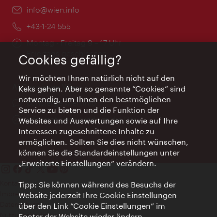
Email:
info@wien.info
Telefon:
+43-1-24 555
Öffnungszeiten:
Montag - Freitag 9 – 17 Uhr
Feiertags geschlossen
Cookies gefällig?
Wir möchten Ihnen natürlich nicht auf den
AI Concierge Wien
Keks gehen. Aber so genannte “Cookies” sind
notwendig, um Ihnen den bestmöglichen
Ort:
concierge.wien.info
Service zu bieten und die Funktion der
Öffnungszeiten:
Informationen rund um die Uhr
Websites und Auswertungen sowie auf Ihre
Interessen zugeschnittene Inhalte zu
ermöglichen. Sollten Sie dies nicht wünschen,
können Sie die Standardeinstellungen unter
„Erweiterte Einstellungen“ verändern.
Kontakt
Tipp: Sie können während des Besuchs der
Impressum
Website jederzeit Ihre Cookie Einstellungen
Datenschutz
über den Link “Cookie Einstellungen” im
Nutzungsbedingungen
Footer der Website wieder ändern.