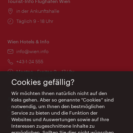
Tourist-Info Flughafen Wien
Ort:
in der Ankunftshalle
Öffnungszeiten:
Täglich 9 - 18 Uhr
Wien Hotels & Info
Email:
info@wien.info
Telefon:
+43-1-24 555
Öffnungszeiten:
Montag - Freitag 9 – 17 Uhr
Feiertags geschlossen
Cookies gefällig?
Wir möchten Ihnen natürlich nicht auf den
AI Concierge Wien
Keks gehen. Aber so genannte “Cookies” sind
notwendig, um Ihnen den bestmöglichen
Ort:
concierge.wien.info
Service zu bieten und die Funktion der
Öffnungszeiten:
Informationen rund um die Uhr
Websites und Auswertungen sowie auf Ihre
Interessen zugeschnittene Inhalte zu
ermöglichen. Sollten Sie dies nicht wünschen,