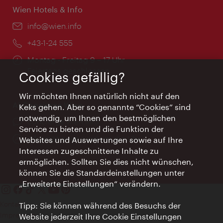
Wien Hotels & Info
Email:
info@wien.info
Telefon:
+43-1-24 555
Öffnungszeiten:
Montag - Freitag 9 – 17 Uhr
Feiertags geschlossen
Cookies gefällig?
Wir möchten Ihnen natürlich nicht auf den
AI Concierge Wien
Keks gehen. Aber so genannte “Cookies” sind
notwendig, um Ihnen den bestmöglichen
Ort:
concierge.wien.info
Service zu bieten und die Funktion der
Öffnungszeiten:
Informationen rund um die Uhr
Websites und Auswertungen sowie auf Ihre
Interessen zugeschnittene Inhalte zu
ermöglichen. Sollten Sie dies nicht wünschen,
können Sie die Standardeinstellungen unter
„Erweiterte Einstellungen“ verändern.
Kontakt
Tipp: Sie können während des Besuchs der
Impressum
Website jederzeit Ihre Cookie Einstellungen