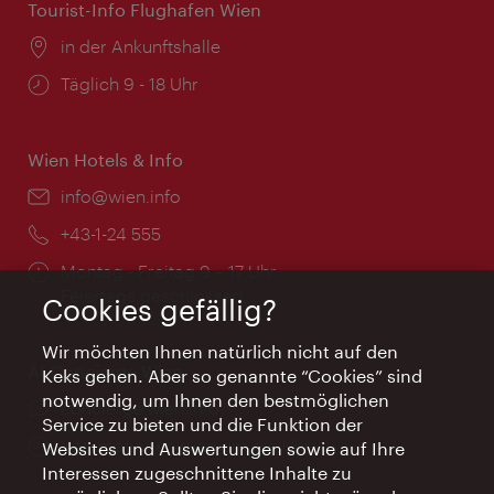
Tourist-Info Flughafen Wien
Ort:
in der Ankunftshalle
Öffnungszeiten:
Täglich 9 - 18 Uhr
Wien Hotels & Info
Email:
info@wien.info
Telefon:
+43-1-24 555
Öffnungszeiten:
Montag - Freitag 9 – 17 Uhr
Feiertags geschlossen
Cookies gefällig?
Wir möchten Ihnen natürlich nicht auf den
AI Concierge Wien
Keks gehen. Aber so genannte “Cookies” sind
notwendig, um Ihnen den bestmöglichen
Ort:
concierge.wien.info
Service zu bieten und die Funktion der
Öffnungszeiten:
Informationen rund um die Uhr
Websites und Auswertungen sowie auf Ihre
Interessen zugeschnittene Inhalte zu