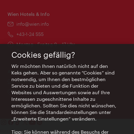
Wien Hotels & Info
Email:
info@wien.info
Telefon:
+43-1-24 555
Öffnungszeiten:
Montag - Freitag 9 – 17 Uhr
Feiertags geschlossen
Cookies gefällig?
Wir möchten Ihnen natürlich nicht auf den
AI Concierge Wien
Keks gehen. Aber so genannte “Cookies” sind
notwendig, um Ihnen den bestmöglichen
Ort:
concierge.wien.info
Service zu bieten und die Funktion der
Öffnungszeiten:
Informationen rund um die Uhr
Websites und Auswertungen sowie auf Ihre
Interessen zugeschnittene Inhalte zu
ermöglichen. Sollten Sie dies nicht wünschen,
können Sie die Standardeinstellungen unter
„Erweiterte Einstellungen“ verändern.
Kontakt
Tipp: Sie können während des Besuchs der