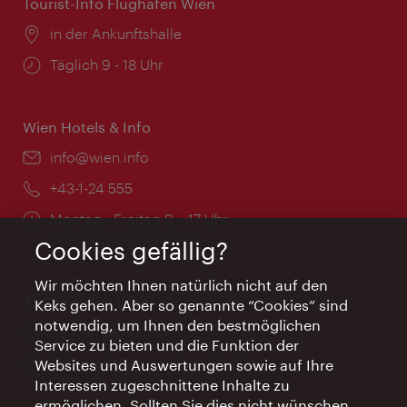
Tourist-Info Flughafen Wien
Ort:
in der Ankunftshalle
Öffnungszeiten:
Täglich 9 - 18 Uhr
Wien Hotels & Info
Email:
info@wien.info
Telefon:
+43-1-24 555
Öffnungszeiten:
Montag - Freitag 9 – 17 Uhr
Feiertags geschlossen
Cookies gefällig?
Wir möchten Ihnen natürlich nicht auf den
AI Concierge Wien
Keks gehen. Aber so genannte “Cookies” sind
notwendig, um Ihnen den bestmöglichen
Ort:
concierge.wien.info
Service zu bieten und die Funktion der
Öffnungszeiten:
Informationen rund um die Uhr
Websites und Auswertungen sowie auf Ihre
Interessen zugeschnittene Inhalte zu
ermöglichen. Sollten Sie dies nicht wünschen,