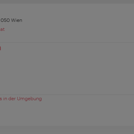
 1050 Wien
at
n
es in der Umgebung