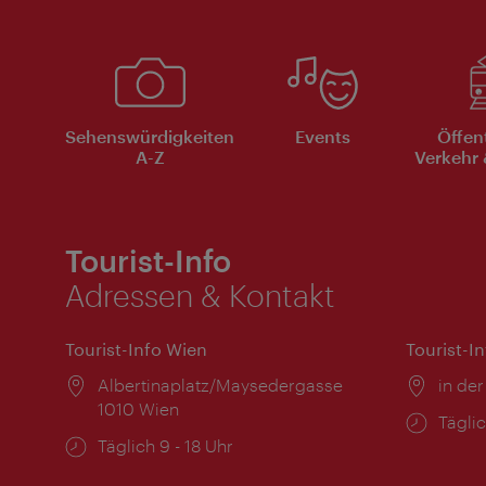
Sehenswürdigkeiten
Events
Öffen
A-Z
Verkehr 
Tourist-Info
Adressen & Kontakt
Tourist-Info Wien
Tourist-I
Ort:
Albertinaplatz/Maysedergasse
Ort:
in der
1010 Wien
Öffnu
Täglic
Öffnungszeiten:
Täglich 9 - 18 Uhr