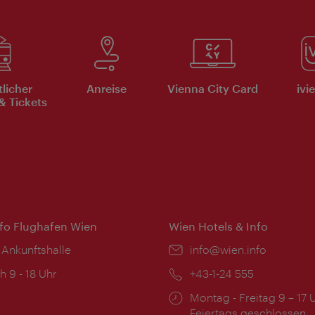
tlicher
Anreise
Vienna City Card
ivi
& Tickets
nfo Flughafen Wien
Wien Hotels & Info
 Ankunftshalle
Email:
info@wien.info
ngszeiten:
h 9 - 18 Uhr
Telefon:
+43-1-24 555
Öffnungszeiten:
Montag - Freitag 9 – 17 
Feiertags geschlossen