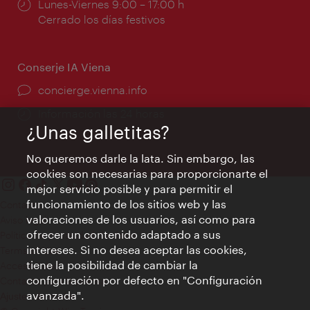
Horarios
Lunes-Viernes 9:00 – 17:00 h
de
Cerrado los días festivos
apertura:
Conserje IA Viena
concierge.vienna.info
Información las 24 horas
¿Unas galletitas?
No queremos darle la lata. Sin embargo, las
cookies son necesarias para proporcionarte el
mejor servicio posible y para permitir el
funcionamiento de los sitios web y las
Contacto
valoraciones de los usuarios, así como para
Aviso legal
ofrecer un contenido adaptado a sus
Política de privacidad de datos
intereses. Si no desea aceptar las cookies,
Terms of Use
tiene la posibilidad de cambiar la
Accesibilidad
configuración por defecto en "Configuración
Contacto para la prensa
avanzada".
Ajustes de cookie