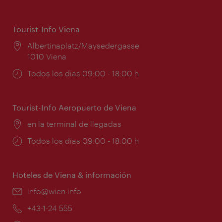
Tourist-Info Viena
Lugar:
Albertinaplatz/Maysedergasse
1010 Viena
Horarios
Todos los días 09:00 - 18:00 h
de
apertura:
Tourist-Info Aeropuerto de Viena
Lugar:
en la terminal de llegadas
Horarios
Todos los días 09:00 - 18:00 h
de
apertura:
Hoteles de Viena & información
e-
info@wien.info
mail:
Teléfono:
+43-1-24 555