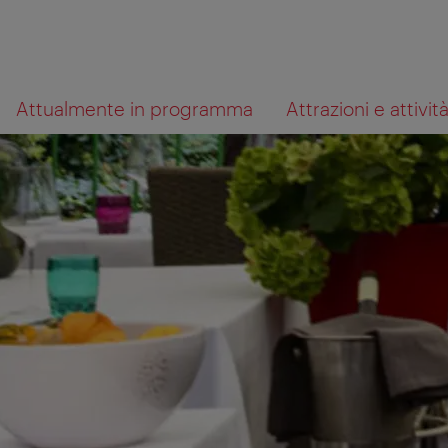
Alla
Al
Cosa
Attualmente in programma
Attrazioni e attivit
navigazione
contenuto
cerchi?