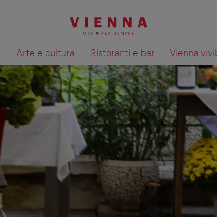
à
Arte e cultura
Ristoranti e bar
Vienna vivi
Mostra i risultati della ricerca su