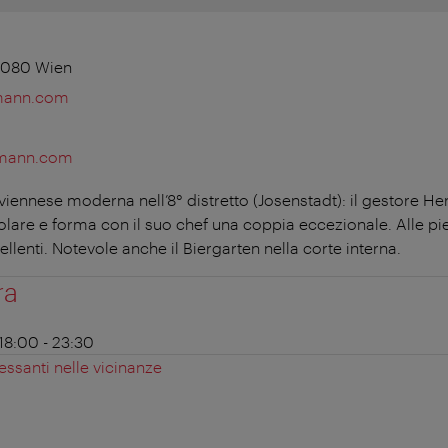
1080 Wien
rmann.com
rmann.com
 viennese moderna nell’8° distretto (Josenstadt): il gestore 
are e forma con il suo chef una coppia eccezionale. Alle piet
enti. Notevole anche il Biergarten nella corte interna.
ra
 18:00 - 23:30
essanti nelle vicinanze