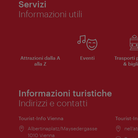
Servizi
Informazioni utili
Attrazioni dalla A
Eventi
Trasporti 
alla Z
& bigli
Informazioni turistiche
Indirizzi e contatti
Tourist-Info Vienna
Tourist-I
Posizione:
Albertinaplatz/Maysedergasse
Posiz
nell’at
1010 Vienna