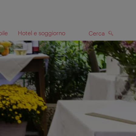
bile
Hotel e soggiorno
Cerca
CERCA
lla mappa