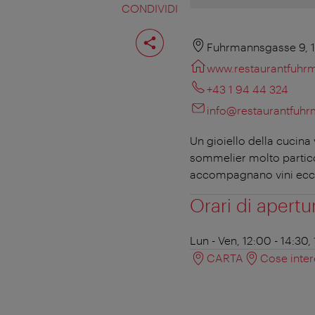
CONDIVIDI
Condividi
pagina
Fuhrmannsgasse 9, 
www.restaurantfuh
+43 1 94 44 324
info@restaurantfuh
Un gioiello della cucina
sommelier molto particol
accompagnano vini eccell
Orari di apertu
Lun - Ven, 12:00 - 14:30,
CARTA
Cose inter