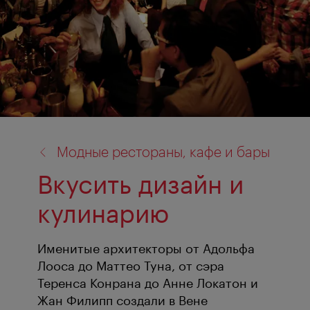
назад
Модные рестораны, кафе и бары
к:
Вкусить дизайн и
кулинарию
Именитые архитекторы от Адольфа
Лооса до Маттео Туна, от сэра
Теренса Конрана до Анне Локатон и
Жан Филипп создали в Вене