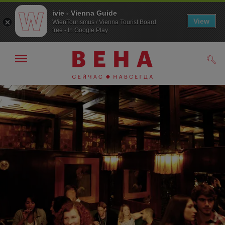
ivie - Vienna Guide
View
WienTourismus / Vienna Tourist Board
free - In Google Play
Показать/
Поис
скрыть
панель
навигации
К
К
навигации
содержанию