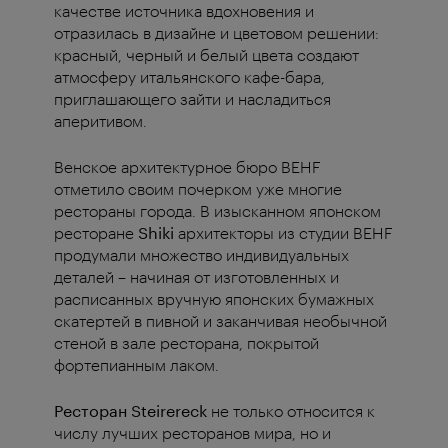
качестве источника вдохновения и
отразилась в дизайне и цветовом решении:
красный, черный и белый цвета создают
атмосферу итальянского кафе-бара,
приглашающего зайти и насладиться
аперитивом.
Венское архитектурное бюро BEHF
отметило своим почерком уже многие
рестораны города.
В изысканном японском
ресторане
Shiki
архитекторы из студии BEHF
продумали множество индивидуальных
деталей – начиная от изготовленных и
расписанных вручную японских бумажных
скатертей в пивной и заканчивая необычной
стеной в зале ресторана, покрытой
фортепианным лаком.
Ресторан Steirereck
не только относится к
числу лучших ресторанов мира, но и