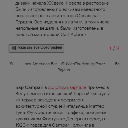
дизайн начала XX века. Кресла в ресторане
были изготовлены по эскизам известного
послевоенного архитектора Освальда
Гердтля. Все изделия из латуни, в том числе
напольные вешалки, были изготовлены в
венской мастерской Carl Auböck.
из
Показать все фотографии
1
/
3
nna
–
©
Loos American Bar
–
© WienTourismus/Peter
Brasse
Rigaud
Бар Campari
в
Золотом квартале
привнес в
Вену немного итальянской барной культуры.
Интерьер заведения оформлен
архитектурной студией итальянца Маттео
Туна. Футуристическая графика, созданная
художником Фортунато Деперо в период с
1920-х годов для Campari, служила в