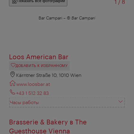
из
Показать все фотографии
1
/
8
Bar Campari
–
© Bar Campari
Loos American Bar
ДОБАВИТЬ К ИЗБРАННОМУ
Kärntner Straße 10, 1010 Wien
www.loosbar.at
+43 1 512 32 83
Часы работы
Brasserie & Bakery в The
Guesthouse Vienna