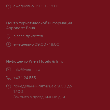
Часы
ежедневно 09:00 - 18:00
работы:
Центр туристической информации
Аэропорт Вена
Расположение:
в зале прилетов
Часы
ежедневно 09:00 - 18:00
работы:
Инфоцентр Wien Hotels & Info
Эл.
info@wien.info
почта:
Телефон:
+43-1-24 555
Часы
понеде́льник-пя́тница с 9:00 до
работы:
17:00
Закрыто в праздничные дни