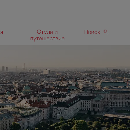
ля
Отели и
Поиск
путешествие
ПОИСК
а карте