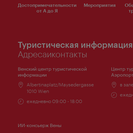
Достопримечательности
Мероприятия
Об
от А до Я
т
Туристическая информация
Адресаиконтакты
Венский центр туристической
Центр ту
информации
Аэропорт
Расположение:
Albertinaplatz/Maysedergasse
Распо
в зал
1010 Wien
Часы
ежедн
Часы
ежедневно 09:00 - 18:00
работ
работы:
ИИ-консьерж Вены