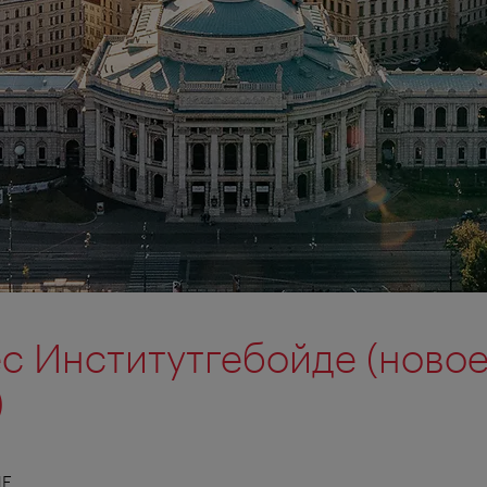
ес Институтгебойде (ново
)
ИЕ