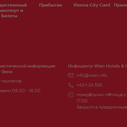
щественный
Прибытие
Vienna City Card
Прило
ранспорт и
Билеты
ристической информации
Инфоцентр Wien Hotels & 
 Вена
Эл.
info@wien.info
ложение:
е прилетов
почта:
Телефон:
+43-1-24 555
евно 09:00 - 18:00
Часы
понеде́льник-пя́тница с
ы:
работы:
17:00
Закрыто в праздничные