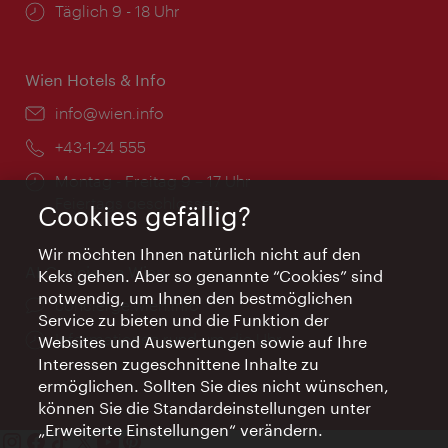
Öffnungszeiten:
Täglich 9 - 18 Uhr
Wien Hotels & Info
Email:
info@wien.info
Telefon:
+43-1-24 555
Öffnungszeiten:
Montag - Freitag 9 – 17 Uhr
Feiertags geschlossen
Cookies gefällig?
Wir möchten Ihnen natürlich nicht auf den
AI Concierge Wien
Keks gehen. Aber so genannte “Cookies” sind
notwendig, um Ihnen den bestmöglichen
Ort:
concierge.wien.info
Service zu bieten und die Funktion der
Öffnungszeiten:
Informationen rund um die Uhr
Websites und Auswertungen sowie auf Ihre
Interessen zugeschnittene Inhalte zu
ermöglichen. Sollten Sie dies nicht wünschen,
können Sie die Standardeinstellungen unter
„Erweiterte Einstellungen“ verändern.