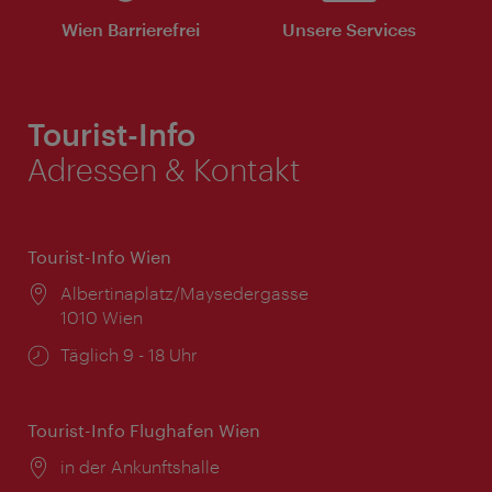
Wien Barrierefrei
Unsere Services
Tourist-Info
Adressen & Kontakt
Tourist-Info Wien
Ort:
Albertinaplatz/Maysedergasse
1010 Wien
Öffnungszeiten:
Täglich 9 - 18 Uhr
Tourist-Info Flughafen Wien
Ort:
in der Ankunftshalle