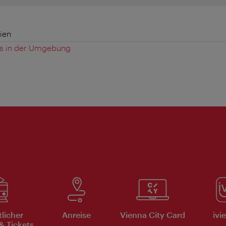
ien
es in der Umgebung
tlicher
Anreise
Vienna City Card
ivi
& Tickets