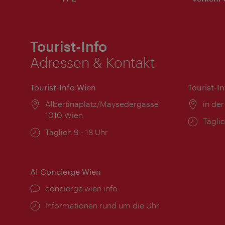
Tourist-Info
Adressen & Kontakt
Tourist-Info Wien
Tourist-I
Ort:
Albertinaplatz/Maysedergasse
Ort:
in der
1010 Wien
Öffnu
Täglic
Öffnungszeiten:
Täglich 9 - 18 Uhr
AI Concierge Wien
Ort:
concierge.wien.info
Öffnungszeiten:
Informationen rund um die Uhr