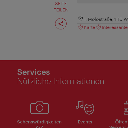
SEITE
TEILEN
Seite
1. Molostraße, 1110 W
teilen
Karte
Interessant
Services
Nützliche Informationen
Sehenswürdigkeiten
Events
Öffen
A-Z
Verkehr 