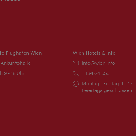
nfo Flughafen Wien
Wien Hotels & Info
 Ankunftshalle
Email:
info@wien.info
ngszeiten:
h 9 - 18 Uhr
Telefon:
+43-1-24 555
Öffnungszeiten:
Montag - Freitag 9 – 17 
Feiertags geschlossen