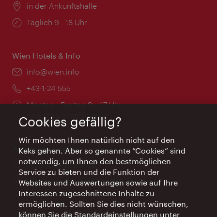
Ort:
in der Ankunftshalle
Öffnungszeiten:
Täglich 9 - 18 Uhr
Wien Hotels & Info
Email:
info@wien.info
Telefon:
+43-1-24 555
Öffnungszeiten:
Montag - Freitag 9 – 17 Uhr
Feiertags geschlossen
Cookies gefällig?
Wir möchten Ihnen natürlich nicht auf den
AI Concierge Wien
Keks gehen. Aber so genannte “Cookies” sind
notwendig, um Ihnen den bestmöglichen
Ort:
concierge.wien.info
Service zu bieten und die Funktion der
Öffnungszeiten:
Informationen rund um die Uhr
Websites und Auswertungen sowie auf Ihre
Interessen zugeschnittene Inhalte zu
ermöglichen. Sollten Sie dies nicht wünschen,
können Sie die Standardeinstellungen unter