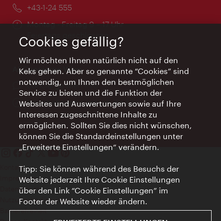
Telefon:
+43-1-24 555
Öffnungszeiten:
Montag - Freitag 9 – 17 Uhr
Feiertags geschlossen
Cookies gefällig?
Wir möchten Ihnen natürlich nicht auf den
AI Concierge Wien
Keks gehen. Aber so genannte “Cookies” sind
notwendig, um Ihnen den bestmöglichen
Ort:
concierge.wien.info
Service zu bieten und die Funktion der
Öffnungszeiten:
Informationen rund um die Uhr
Websites und Auswertungen sowie auf Ihre
Interessen zugeschnittene Inhalte zu
ermöglichen. Sollten Sie dies nicht wünschen,
können Sie die Standardeinstellungen unter
„Erweiterte Einstellungen“ verändern.
Kontakt
Tipp: Sie können während des Besuchs der
Impressum
Website jederzeit Ihre Cookie Einstellungen
Datenschutz
über den Link “Cookie Einstellungen” im
Nutzungsbedingungen
Footer der Website wieder ändern.
Barrierefreiheit