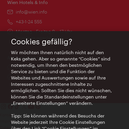
Wien Hotels & Info
Email:
info@wien.info
Telefon:
+43-1-24 555
Öffnungszeiten:
Montag - Freitag 9 – 17 Uhr
Feiertags geschlossen
Cookies gefällig?
Wir möchten Ihnen natürlich nicht auf den
AI Concierge Wien
Keks gehen. Aber so genannte “Cookies” sind
notwendig, um Ihnen den bestmöglichen
Ort:
concierge.wien.info
Service zu bieten und die Funktion der
Öffnungszeiten:
Informationen rund um die Uhr
Websites und Auswertungen sowie auf Ihre
Interessen zugeschnittene Inhalte zu
ermöglichen. Sollten Sie dies nicht wünschen,
können Sie die Standardeinstellungen unter
„Erweiterte Einstellungen“ verändern.
Kontakt
Tipp: Sie können während des Besuchs der
Impressum
Website jederzeit Ihre Cookie Einstellungen
Datenschutz
über den Link “Cookie Einstellungen” im