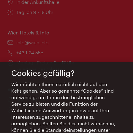
Ort:
in der Ankunftshalle
Öffnungszeiten:
Täglich 9 - 18 Uhr
Wien Hotels & Info
Email:
info@wien.info
Telefon:
+43-1-24 555
Öffnungszeiten:
Montag - Freitag 9 – 17 Uhr
Feiertags geschlossen
Cookies gefällig?
Wir möchten Ihnen natürlich nicht auf den
AI Concierge Wien
Keks gehen. Aber so genannte “Cookies” sind
notwendig, um Ihnen den bestmöglichen
Ort:
concierge.wien.info
Service zu bieten und die Funktion der
Öffnungszeiten:
Informationen rund um die Uhr
Websites und Auswertungen sowie auf Ihre
Interessen zugeschnittene Inhalte zu
ermöglichen. Sollten Sie dies nicht wünschen,
können Sie die Standardeinstellungen unter