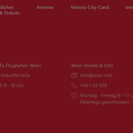
tlicher
Anreise
Vienna City Card
ivi
& Tickets
nfo Flughafen Wien
Wien Hotels & Info
 Ankunftshalle
Email:
info@wien.info
ngszeiten:
h 9 - 18 Uhr
Telefon:
+43-1-24 555
Öffnungszeiten:
Montag - Freitag 9 – 17 
Feiertags geschlossen