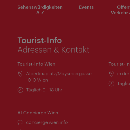
Sehenswürdigkeiten
Events
Öffen
A-Z
Verkehr 
Tourist-Info
Adressen & Kontakt
Tourist-Info Wien
Tourist-I
Ort:
Albertinaplatz/Maysedergasse
Ort:
in der
1010 Wien
Öffnu
Täglic
Öffnungszeiten:
Täglich 9 - 18 Uhr
AI Concierge Wien
Ort:
concierge.wien.info