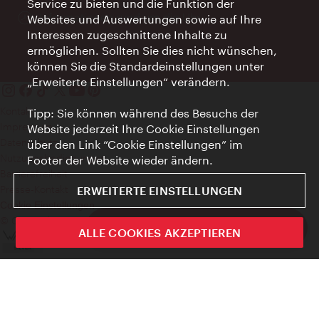
Service zu bieten und die Funktion der
Öffnungszeiten:
Informationen rund um die Uhr
Websites und Auswertungen sowie auf Ihre
Interessen zugeschnittene Inhalte zu
ermöglichen. Sollten Sie dies nicht wünschen,
können Sie die Standardeinstellungen unter
„Erweiterte Einstellungen“ verändern.
Kontakt
Tipp: Sie können während des Besuchs der
Impressum
Website jederzeit Ihre Cookie Einstellungen
Datenschutz
über den Link “Cookie Einstellungen” im
Nutzungsbedingungen
Footer der Website wieder ändern.
Barrierefreiheit
Presse-Kontakt
ERWEITERTE EINSTELLUNGEN
Cookie Einstellungen
© Copyright WienTourismus
ivie - Die offizielle City Guide App
ALLE COOKIES AKZEPTIEREN
Schlie