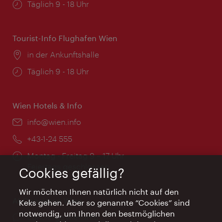
Öffnungszeiten:
Täglich 9 - 18 Uhr
Tourist-Info Flughafen Wien
Ort:
in der Ankunftshalle
Öffnungszeiten:
Täglich 9 - 18 Uhr
Wien Hotels & Info
Email:
info@wien.info
Telefon:
+43-1-24 555
Öffnungszeiten:
Montag - Freitag 9 – 17 Uhr
Feiertags geschlossen
Cookies gefällig?
Wir möchten Ihnen natürlich nicht auf den
AI Concierge Wien
Keks gehen. Aber so genannte “Cookies” sind
notwendig, um Ihnen den bestmöglichen
Ort:
concierge.wien.info