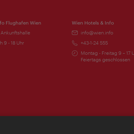
nfo Flughafen Wien
Wien Hotels & Info
 Ankunftshalle
Email:
info@wien.info
ngszeiten:
h 9 - 18 Uhr
Telefon:
+43-1-24 555
Öffnungszeiten:
Montag - Freitag 9 – 17 
Feiertags geschlossen