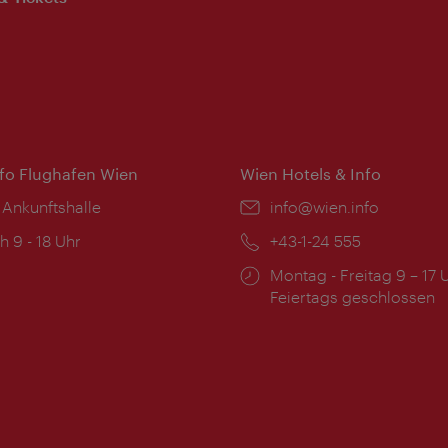
nfo Flughafen Wien
Wien Hotels & Info
 Ankunftshalle
Email:
info@wien.info
ngszeiten:
h 9 - 18 Uhr
Telefon:
+43-1-24 555
Öffnungszeiten:
Montag - Freitag 9 – 17 
Feiertags geschlossen