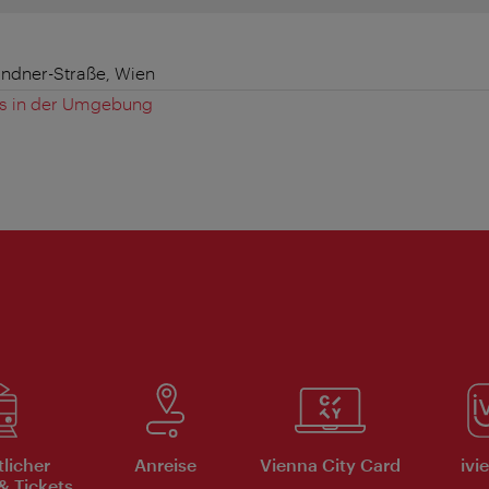
andner-Straße, Wien
es in der Umgebung
tlicher
Anreise
Vienna City Card
ivi
& Tickets