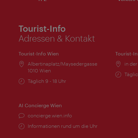
Tourist-Info
Adressen & Kontakt
Tourist-Info Wien
Tourist-I
Ort:
Albertinaplatz/Maysedergasse
Ort:
in der
1010 Wien
Öffnu
Täglic
Öffnungszeiten:
Täglich 9 - 18 Uhr
AI Concierge Wien
Ort:
concierge.wien.info
Öffnungszeiten:
Informationen rund um die Uhr