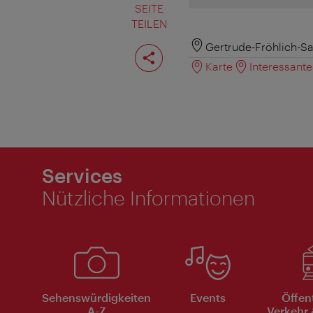
SEITE
TEILEN
Seite
Gertrude-Fröhlich-S
teilen
Karte
Interessant
Services
Nützliche Informationen
Sehenswürdigkeiten
Events
Öffen
A-Z
Verkehr 