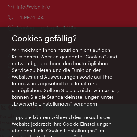
Email:
info@wien.info
Telefon:
+43-1-24 555
Öffnungszeiten:
Montag - Freitag 9 – 17 Uhr
Feiertags geschlossen
Cookies gefällig?
Wir möchten Ihnen natürlich nicht auf den
AI Concierge Wien
Keks gehen. Aber so genannte “Cookies” sind
notwendig, um Ihnen den bestmöglichen
Ort:
concierge.wien.info
Service zu bieten und die Funktion der
Öffnungszeiten:
Informationen rund um die Uhr
Websites und Auswertungen sowie auf Ihre
Interessen zugeschnittene Inhalte zu
ermöglichen. Sollten Sie dies nicht wünschen,
können Sie die Standardeinstellungen unter
„Erweiterte Einstellungen“ verändern.
Kontakt
Tipp: Sie können während des Besuchs der
Impressum
Website jederzeit Ihre Cookie Einstellungen
Datenschutz
über den Link “Cookie Einstellungen” im
Nutzungsbedingungen