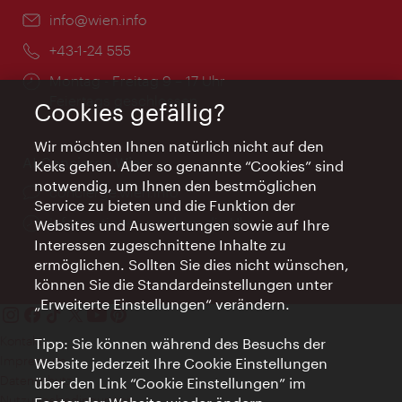
Email:
info@wien.info
Telefon:
+43-1-24 555
Öffnungszeiten:
Montag - Freitag 9 – 17 Uhr
Feiertags geschlossen
Cookies gefällig?
Wir möchten Ihnen natürlich nicht auf den
AI Concierge Wien
Keks gehen. Aber so genannte “Cookies” sind
notwendig, um Ihnen den bestmöglichen
Ort:
concierge.wien.info
Service zu bieten und die Funktion der
Öffnungszeiten:
Informationen rund um die Uhr
Websites und Auswertungen sowie auf Ihre
Interessen zugeschnittene Inhalte zu
ermöglichen. Sollten Sie dies nicht wünschen,
können Sie die Standardeinstellungen unter
„Erweiterte Einstellungen“ verändern.
Kontakt
Tipp: Sie können während des Besuchs der
Impressum
Website jederzeit Ihre Cookie Einstellungen
Datenschutz
über den Link “Cookie Einstellungen” im
Nutzungsbedingungen