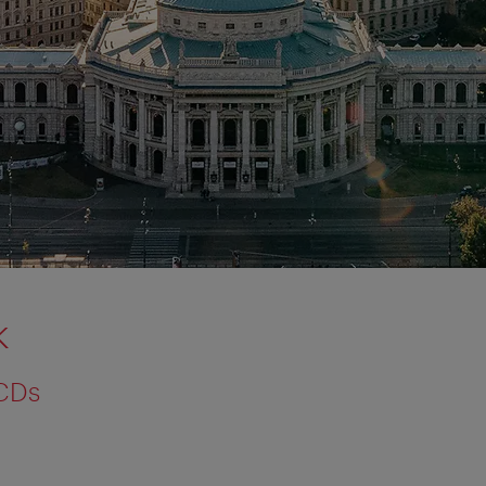
k
 CDs