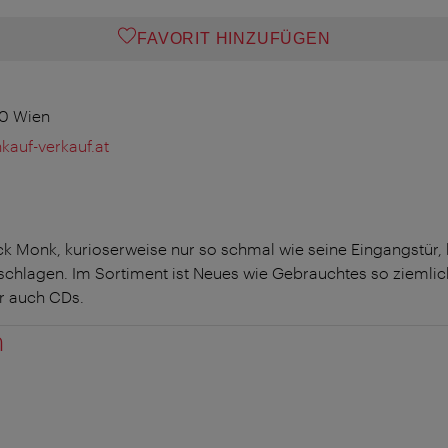
FAVORIT HINZUFÜGEN
70 Wien
kauf-verkauf.at
ck Monk, kurioserweise nur so schmal wie seine Eingangstür, 
schlagen. Im Sortiment ist Neues wie Gebrauchtes so ziemlich
r auch CDs.
n