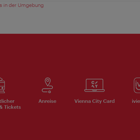
es in der Umgebung
tlicher
Anreise
Vienna City Card
ivi
& Tickets