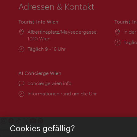
Adressen & Kontakt
Tourist-Info Wien
Tourist-I
Ort:
Albertinaplatz/Maysedergasse
Ort:
in der
1010 Wien
Öffnu
Täglic
Öffnungszeiten:
Täglich 9 - 18 Uhr
AI Concierge Wien
Ort:
concierge.wien.info
Öffnungszeiten:
Informationen rund um die Uhr
Cookies gefällig?
Kontakt
Impressum