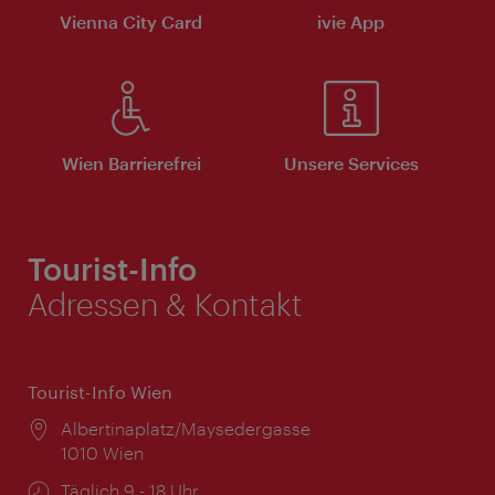
Vienna City Card
ivie App
Wien Barrierefrei
Unsere Services
Tourist-Info
Adressen & Kontakt
Tourist-Info Wien
Ort:
Albertinaplatz/Maysedergasse
1010 Wien
Öffnungszeiten:
Täglich 9 - 18 Uhr