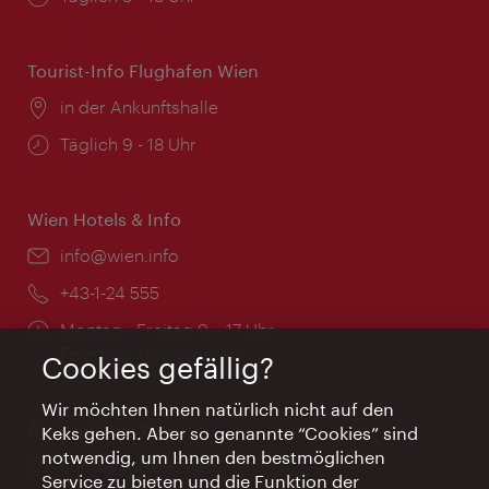
Tourist-Info Flughafen Wien
Ort:
in der Ankunftshalle
Öffnungszeiten:
Täglich 9 - 18 Uhr
Wien Hotels & Info
Email:
info@wien.info
Telefon:
+43-1-24 555
Öffnungszeiten:
Montag - Freitag 9 – 17 Uhr
Feiertags geschlossen
Cookies gefällig?
Wir möchten Ihnen natürlich nicht auf den
AI Concierge Wien
Keks gehen. Aber so genannte “Cookies” sind
notwendig, um Ihnen den bestmöglichen
Ort:
concierge.wien.info
Service zu bieten und die Funktion der