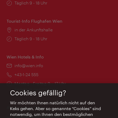
Öffnungszeiten:
Täglich 9 - 18 Uhr
Tourist-Info Flughafen Wien
Ort:
in der Ankunftshalle
Öffnungszeiten:
Täglich 9 - 18 Uhr
Wien Hotels & Info
Email:
info@wien.info
Telefon:
+43-1-24 555
Öffnungszeiten:
Montag - Freitag 9 – 17 Uhr
Feiertags geschlossen
Cookies gefällig?
Wir möchten Ihnen natürlich nicht auf den
AI Concierge Wien
Keks gehen. Aber so genannte “Cookies” sind
notwendig, um Ihnen den bestmöglichen
Ort:
concierge.wien.info