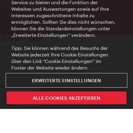
Service zu bieten und die Funktion der
Öffnungszeiten:
Informationen rund um die Uhr
Websites und Auswertungen sowie auf Ihre
Interessen zugeschnittene Inhalte zu
ermöglichen. Sollten Sie dies nicht wünschen,
können Sie die Standardeinstellungen unter
„Erweiterte Einstellungen“ verändern.
Kontakt
Tipp: Sie können während des Besuchs der
Impressum
Website jederzeit Ihre Cookie Einstellungen
Datenschutz
über den Link “Cookie Einstellungen” im
Nutzungsbedingungen
Footer der Website wieder ändern.
Barrierefreiheit
Presse-Kontakt
ERWEITERTE EINSTELLUNGEN
Cookie Einstellungen
© Copyright WienTourismus
ivie - Die offizielle City Guide App
ALLE COOKIES AKZEPTIEREN
Schlie