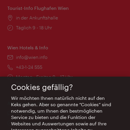
Tourist-Info Flughafen Wien
Ort:
in der Ankunftshalle
Öffnungszeiten:
Täglich 9 - 18 Uhr
Wien Hotels & Info
Email:
info@wien.info
Telefon:
+43-1-24 555
Öffnungszeiten:
Montag - Freitag 9 – 17 Uhr
Feiertags geschlossen
Cookies gefällig?
Wir möchten Ihnen natürlich nicht auf den
AI Concierge Wien
Keks gehen. Aber so genannte “Cookies” sind
notwendig, um Ihnen den bestmöglichen
Ort:
concierge.wien.info
Service zu bieten und die Funktion der
Öffnungszeiten:
Informationen rund um die Uhr
Websites und Auswertungen sowie auf Ihre
Interessen zugeschnittene Inhalte zu