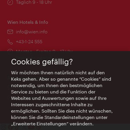
Öffnungszeiten:
Täglich 9 - 18 Uhr
Wien Hotels & Info
Email:
info@wien.info
Telefon:
+43-1-24 555
Öffnungszeiten:
Montag - Freitag 9 – 17 Uhr
Feiertags geschlossen
Cookies gefällig?
Wir möchten Ihnen natürlich nicht auf den
AI Concierge Wien
Keks gehen. Aber so genannte “Cookies” sind
notwendig, um Ihnen den bestmöglichen
Ort:
concierge.wien.info
Service zu bieten und die Funktion der
Öffnungszeiten:
Informationen rund um die Uhr
Websites und Auswertungen sowie auf Ihre
Interessen zugeschnittene Inhalte zu
ermöglichen. Sollten Sie dies nicht wünschen,
können Sie die Standardeinstellungen unter
„Erweiterte Einstellungen“ verändern.