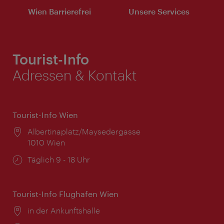
Wien Barrierefrei
Unsere Services
Tourist-Info
Adressen & Kontakt
Tourist-Info Wien
Ort:
Albertinaplatz/Maysedergasse
1010 Wien
Öffnungszeiten:
Täglich 9 - 18 Uhr
Tourist-Info Flughafen Wien
Ort:
in der Ankunftshalle