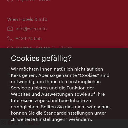
Wien Hotels & Info
Email:
info@wien.info
Telefon:
+43-1-24 555
Öffnungszeiten:
Montag - Freitag 9 – 17 Uhr
Feiertags geschlossen
Cookies gefällig?
Wir möchten Ihnen natürlich nicht auf den
AI Concierge Wien
Keks gehen. Aber so genannte “Cookies” sind
notwendig, um Ihnen den bestmöglichen
Ort:
concierge.wien.info
Service zu bieten und die Funktion der
Öffnungszeiten:
Informationen rund um die Uhr
Websites und Auswertungen sowie auf Ihre
Interessen zugeschnittene Inhalte zu
ermöglichen. Sollten Sie dies nicht wünschen,
können Sie die Standardeinstellungen unter
„Erweiterte Einstellungen“ verändern.