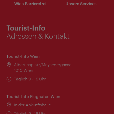
Wien Barrierefrei
Unsere Services
Tourist-Info
Adressen & Kontakt
Tourist-Info Wien
Ort:
Albertinaplatz/Maysedergasse
1010 Wien
Öffnungszeiten:
Täglich 9 - 18 Uhr
Tourist-Info Flughafen Wien
Ort:
in der Ankunftshalle
Öffnungszeiten:
Täglich 9 - 18 Uhr